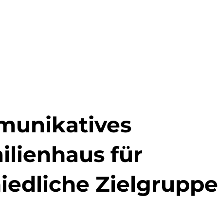
munikatives
lienhaus für
iedliche Zielgrupp