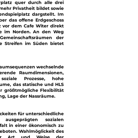
platz quer durch alle drei
ehr Privatheit bildet sowie
spielplatz dargstellt. Im
er das offene Erdgeschoss
z vor dem Cafe Witer direkt
ge im Norden. An den Weg
 Gemeinschaftsräumen der
e Streifen im Süden bietet
e Raumsequenzen wechselnde
erierende Raumdimensionen,
 soziale Prozesse, hohe
äume, das statische und HLS
 größtmögliche Flexibilität
ng, Lage der Nassräume.
eiten für unterschiedliche
 ausgeprägten sozialen
falt in einer ökonomisch zu
geboten. Wahlmöglickeit des
der Art und Weise der