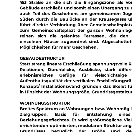
§53 Straße an die sich die Eingangszone als Vor
Gebäude erschließt und somit einen Übergang zu m
auch Teil des Geschehens am gemeinsamen Jugend
Süden durch die Baulücke an der Krausegasse üb
führt direkte Verbindung über Gemeinschaftsplat
zum Gemeinschaftsplazt der ganzen Wohnanla
reihen sich die gelenkte Terrassen, die den
einzelnen Häuser zugeordnet sind. Abgeschottet
Möglichkeiten für mehr Geschehen.
GEBÄUDESTRUKTUR
Statt streng lineare Erschließung spannungsvoll
Relationen, Durchblicke, Ausblicke, stark diff
erlebnisreiches Gefüge für vielschichteige
Aufenthaltsqualität der vertikalen Erschließungsr
Konzept/ Installationswand gründen das Skelet für
in Hinsicht der Wohnungsgröße, Grundrissgestaltu
WOHNUNGSSTRUKTUR
Breites Spektrum an Wohnungen bzw. Wohnmöglick
Zielgruppen, Basis für Entstehung eines
Beziehungsgeflechtes. Es wird größtmögliche Viel
errichtenden optimierten, modularen Struktur an
Grundrisses bezüglich der Größe und 